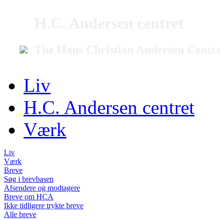
H.C. Andersen centret
The Hans Christian Andersen Centr
Liv
H.C. Andersen centret
Værk
Liv
Værk
Breve
Søg i brevbasen
Afsendere og modtagere
Breve om HCA
Ikke tidligere trykte breve
Alle breve