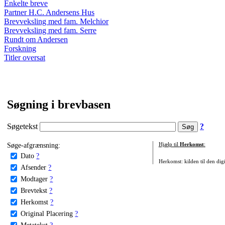
Enkelte breve
Partner H.C. Andersens Hus
Brevveksling med fam. Melchior
Brevveksling med fam. Serre
Rundt om Andersen
Forskning
Titler oversat
Søgning i brevbasen
Søgetekst
?
Søge-afgrænsning:
Hjælp til
Herkomst
:
Dato
?
Herkomst: kilden til den digi
Afsender
?
Modtager
?
Brevtekst
?
Herkomst
?
Original Placering
?
Metatekst
?