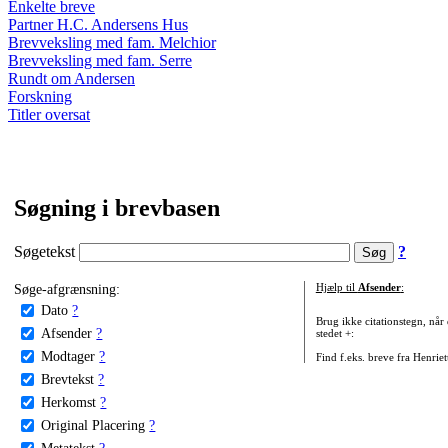
Enkelte breve
Partner H.C. Andersens Hus
Brevveksling med fam. Melchior
Brevveksling med fam. Serre
Rundt om Andersen
Forskning
Titler oversat
Søgning i brevbasen
Søgetekst
?
Søge-afgrænsning:
Hjælp til
Afsender
:
Dato
?
Brug ikke citationstegn, når
Afsender
?
stedet +:
Modtager
?
Find f.eks. breve fra Henrie
Brevtekst
?
Herkomst
?
Original Placering
?
Metatekst
?