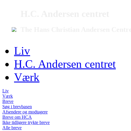
H.C. Andersen centret
The Hans Christian Andersen Centr
Liv
H.C. Andersen centret
Værk
Liv
Værk
Breve
Søg i brevbasen
Afsendere og modtagere
Breve om HCA
Ikke tidligere trykte breve
Alle breve