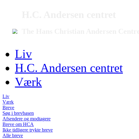
H.C. Andersen centret
The Hans Christian Andersen Centr
Liv
H.C. Andersen centret
Værk
Liv
Værk
Breve
Søg i brevbasen
Afsendere og modtagere
Breve om HCA
Ikke tidligere trykte breve
Alle breve