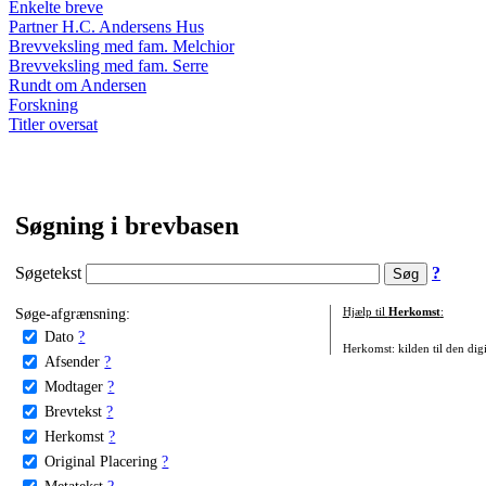
Enkelte breve
Partner H.C. Andersens Hus
Brevveksling med fam. Melchior
Brevveksling med fam. Serre
Rundt om Andersen
Forskning
Titler oversat
Søgning i brevbasen
Søgetekst
?
Søge-afgrænsning:
Hjælp til
Herkomst
:
Dato
?
Herkomst: kilden til den digi
Afsender
?
Modtager
?
Brevtekst
?
Herkomst
?
Original Placering
?
Metatekst
?