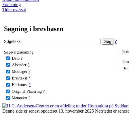
Forskning
Titler oversat
Søgning i brevbasen
Søgetekst
?
Søge-afgrænsning:
Hjæl
Dato
?
Brug 
Afsender
?
Find
Modtager
?
Brevtekst
?
Herkomst
?
Original Placering
?
Metatekst
?
Denne side er senest opdateret 13. november 2025 Netstedet er senest