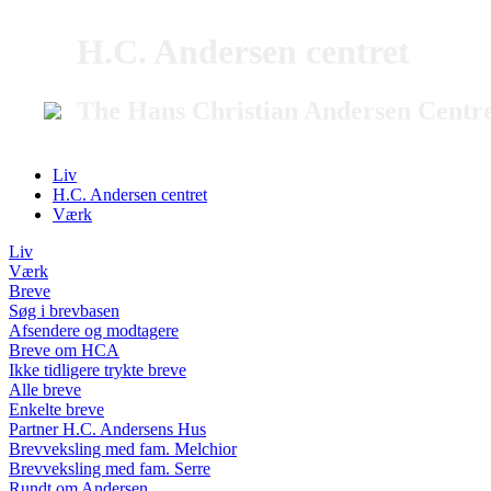
H.C. Andersen centret
The Hans Christian Andersen Centr
Liv
H.C. Andersen centret
Værk
Liv
Værk
Breve
Søg i brevbasen
Afsendere og modtagere
Breve om HCA
Ikke tidligere trykte breve
Alle breve
Enkelte breve
Partner H.C. Andersens Hus
Brevveksling med fam. Melchior
Brevveksling med fam. Serre
Rundt om Andersen