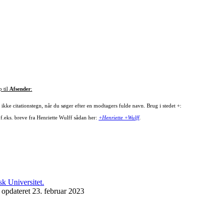
p til
Afsender
:
ikke citationstegn, når du søger efter en modtagers fulde navn. Brug i stedet +:
 f.eks. breve fra Henriette Wulff sådan her:
+Henriette +Wulff
.
 opdateret 23. februar 2023