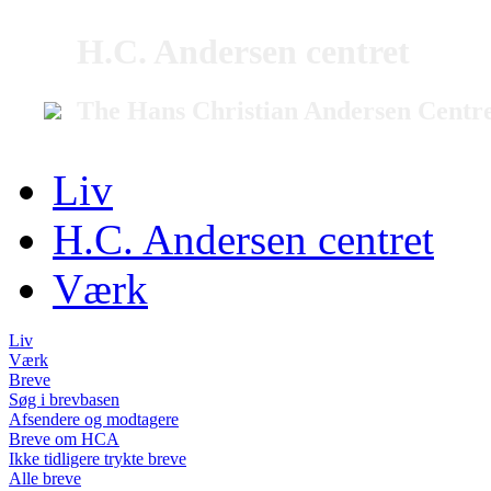
H.C. Andersen centret
The Hans Christian Andersen Centr
Liv
H.C. Andersen centret
Værk
Liv
Værk
Breve
Søg i brevbasen
Afsendere og modtagere
Breve om HCA
Ikke tidligere trykte breve
Alle breve