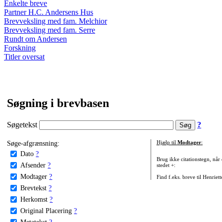
Enkelte breve
Partner H.C. Andersens Hus
Brevveksling med fam. Melchior
Brevveksling med fam. Serre
Rundt om Andersen
Forskning
Titler oversat
Søgning i brevbasen
Søgetekst
?
Søge-afgrænsning:
Hjælp til
Modtager
:
Dato
?
Brug ikke citationstegn, når
Afsender
?
stedet +:
Modtager
?
Find f.eks. breve til Henriet
Brevtekst
?
Herkomst
?
Original Placering
?
Metatekst
?