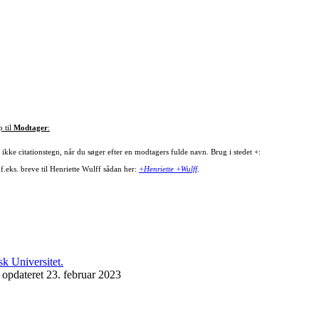
p til
Modtager
:
ikke citationstegn, når du søger efter en modtagers fulde navn. Brug i stedet +:
f.eks. breve til Henriette Wulff sådan her:
+Henriette +Wulff
.
 opdateret 23. februar 2023