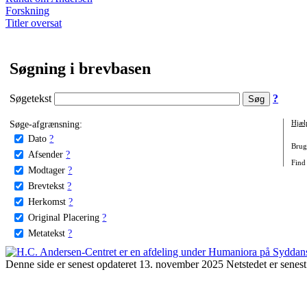
Forskning
Titler oversat
Søgning i brevbasen
Søgetekst
?
Søge-afgrænsning:
Hjæl
Dato
?
Brug 
Afsender
?
Find 
Modtager
?
Brevtekst
?
Herkomst
?
Original Placering
?
Metatekst
?
Denne side er senest opdateret 13. november 2025 Netstedet er senest