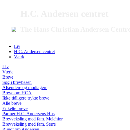
H.C. Andersen centret
The Hans Christian Andersen Centr
Liv
H.C. Andersen centret
Værk
Liv
Værk
Breve
Søg i brevbasen
Afsendere og modtagere
Breve om HCA
Ikke tidligere trykte breve
Alle breve
Enkelte breve
Partner H.C. Andersens Hus
Brevveksling med fam. Melchior
Brevveksling med fam. Serre
Rundt om Andersen