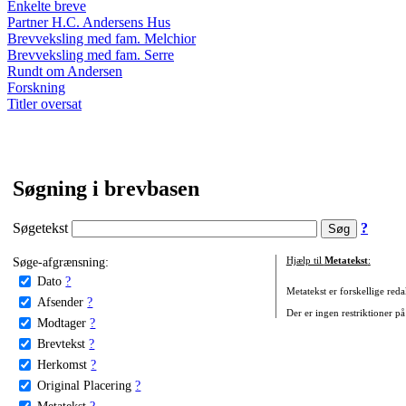
Enkelte breve
Partner H.C. Andersens Hus
Brevveksling med fam. Melchior
Brevveksling med fam. Serre
Rundt om Andersen
Forskning
Titler oversat
Søgning i brevbasen
Søgetekst
?
Søge-afgrænsning:
Hjælp til
Metatekst
:
Dato
?
Metatekst er forskellige reda
Afsender
?
Der er ingen restriktioner på
Modtager
?
Brevtekst
?
Herkomst
?
Original Placering
?
Metatekst
?