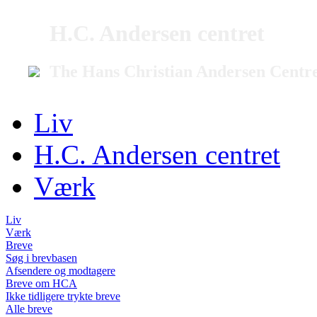
H.C. Andersen centret
The Hans Christian Andersen Centr
Liv
H.C. Andersen centret
Værk
Liv
Værk
Breve
Søg i brevbasen
Afsendere og modtagere
Breve om HCA
Ikke tidligere trykte breve
Alle breve