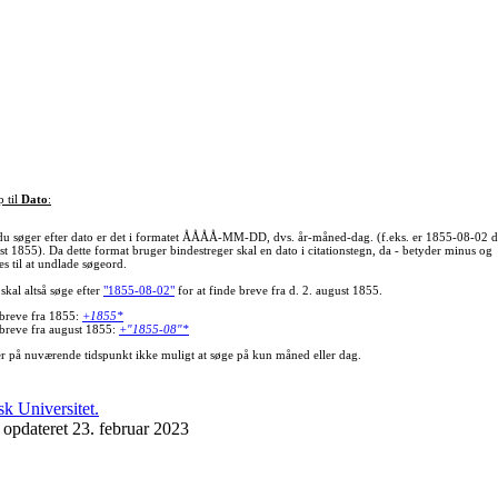
p til
Dato
:
du søger efter dato er det i formatet ÅÅÅÅ-MM-DD, dvs. år-måned-dag. (f.eks. er 1855-08-02 d
st 1855). Da dette format bruger bindestreger skal en dato i citationstegn, da - betyder minus og
s til at undlade søgeord.
skal altså søge efter
"1855-08-02"
for at finde breve fra d. 2. august 1855.
 breve fra 1855:
+1855*
 breve fra august 1855:
+"1855-08"*
er på nuværende tidspunkt ikke muligt at søge på kun måned eller dag.
 opdateret 23. februar 2023