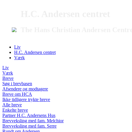
H.C. Andersen centret
The Hans Christian Andersen Centr
Liv
H.C. Andersen centret
Værk
Liv
Værk
Breve
Søg i brevbasen
Afsendere og modtagere
Breve om HCA
Ikke tidligere trykte breve
Alle breve
Enkelte breve
Partner H.C. Andersens Hus
Brevveksling med fam. Melchior
Brevveksling med fam. Serre
Rundt om Andersen