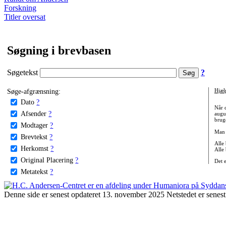
Forskning
Titler oversat
Søgning i brevbasen
Søgetekst
?
Søge-afgrænsning:
Hjæl
Dato
?
Når 
Afsender
?
augu
bruge
Modtager
?
Man 
Brevtekst
?
Alle
Herkomst
?
Alle
Original Placering
?
Det 
Metatekst
?
Denne side er senest opdateret 13. november 2025 Netstedet er senest