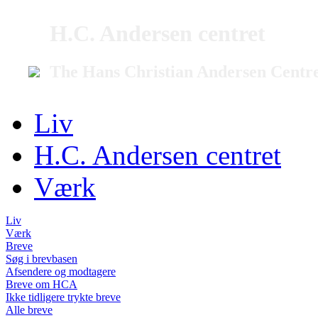
H.C. Andersen centret
The Hans Christian Andersen Centr
Liv
H.C. Andersen centret
Værk
Liv
Værk
Breve
Søg i brevbasen
Afsendere og modtagere
Breve om HCA
Ikke tidligere trykte breve
Alle breve