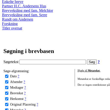
Enkelte breve
Partner H.C. Andersens Hus
Brevveksling med fam. Melchior
Brevveksling med fam. Serre
Rundt om Andersen
Forskning
Titler oversat
Søgning i brevbasen
Søgetekst
?
Søge-afgrænsning:
Hjælp til
Metatekst
:
Dato
?
Metatekst er forskellige reda
Afsender
?
Der er ingen restriktioner på
Modtager
?
Brevtekst
?
Herkomst
?
Original Placering
?
Metatekst
?