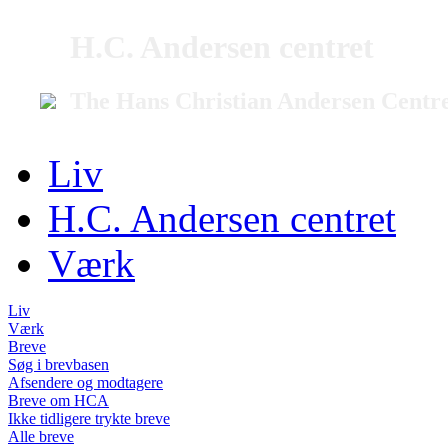
H.C. Andersen centret
The Hans Christian Andersen Centr
Liv
H.C. Andersen centret
Værk
Liv
Værk
Breve
Søg i brevbasen
Afsendere og modtagere
Breve om HCA
Ikke tidligere trykte breve
Alle breve