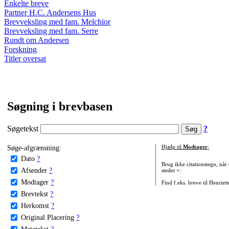
Enkelte breve
Partner H.C. Andersens Hus
Brevveksling med fam. Melchior
Brevveksling med fam. Serre
Rundt om Andersen
Forskning
Titler oversat
Søgning i brevbasen
Søgetekst
?
Søge-afgrænsning:
Hjælp til
Modtager
:
Dato
?
Brug ikke citationstegn, når
Afsender
?
stedet +:
Modtager
?
Find f.eks. breve til Henriet
Brevtekst
?
Herkomst
?
Original Placering
?
Metatekst
?