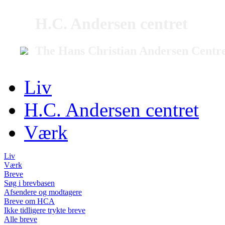
H.C. Andersen centret
The Hans Christian Andersen Centr
Liv
H.C. Andersen centret
Værk
Liv
Værk
Breve
Søg i brevbasen
Afsendere og modtagere
Breve om HCA
Ikke tidligere trykte breve
Alle breve