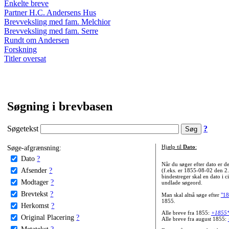
Enkelte breve
Partner H.C. Andersens Hus
Brevveksling med fam. Melchior
Brevveksling med fam. Serre
Rundt om Andersen
Forskning
Titler oversat
Søgning i brevbasen
Søgetekst
?
Søge-afgrænsning:
Hjælp til
Dato
:
Dato
?
Når du søger efter dato er
Afsender
?
(f.eks. er 1855-08-02 den 2
bindestreger skal en dato i c
Modtager
?
undlade søgeord.
Brevtekst
?
Man skal altså søge efter
"18
1855.
Herkomst
?
Alle breve fra 1855:
+1855
Original Placering
?
Alle breve fra august 1855:
Metatekst
?