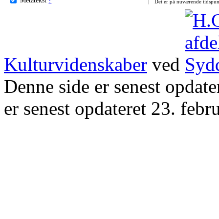
Det er på nuværende tidspun
Kulturvidenskaber
ved
Denne side er senest opdat
er senest opdateret 23. febr