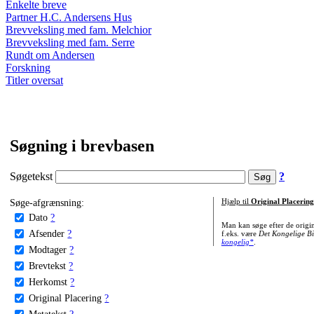
Enkelte breve
Partner H.C. Andersens Hus
Brevveksling med fam. Melchior
Brevveksling med fam. Serre
Rundt om Andersen
Forskning
Titler oversat
Søgning i brevbasen
Søgetekst
?
Søge-afgrænsning:
Hjælp til
Original Placering
Dato
?
Man kan søge efter de origi
Afsender
?
f.eks. være
Det Kongelige Bi
kongelig*
.
Modtager
?
Brevtekst
?
Herkomst
?
Original Placering
?
Metatekst
?