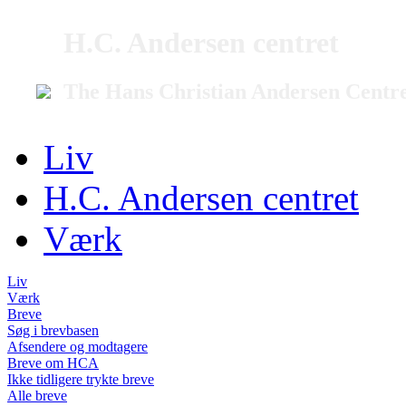
H.C. Andersen centret
The Hans Christian Andersen Centr
Liv
H.C. Andersen centret
Værk
Liv
Værk
Breve
Søg i brevbasen
Afsendere og modtagere
Breve om HCA
Ikke tidligere trykte breve
Alle breve