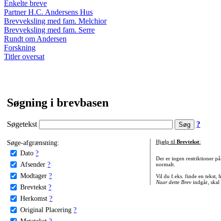
Enkelte breve
Partner H.C. Andersens Hus
Brevveksling med fam. Melchior
Brevveksling med fam. Serre
Rundt om Andersen
Forskning
Titler oversat
Søgning i brevbasen
Søgetekst
?
Søge-afgrænsning:
Hjælp til
Brevtekst
:
Dato
?
Der er ingen restriktioner p
Afsender
?
normalt.
Modtager
?
Vil du f.eks. finde en tekst,
Naar dette Brev
indgår, skal
Brevtekst
?
Herkomst
?
Original Placering
?
Metatekst
?