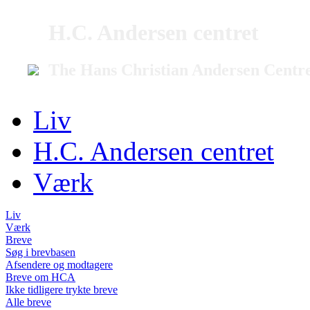
H.C. Andersen centret
The Hans Christian Andersen Centr
Liv
H.C. Andersen centret
Værk
Liv
Værk
Breve
Søg i brevbasen
Afsendere og modtagere
Breve om HCA
Ikke tidligere trykte breve
Alle breve