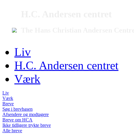
H.C. Andersen centret
The Hans Christian Andersen Centr
Liv
H.C. Andersen centret
Værk
Liv
Værk
Breve
Søg i brevbasen
Afsendere og modtagere
Breve om HCA
Ikke tidligere trykte breve
Alle breve