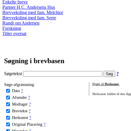
Enkelte breve
Partner H.C. Andersens Hus
Brevveksling med fam. Melchior
Brevveksling med fam. Serre
Rundt om Andersen
Forskning
Titler oversat
Søgning i brevbasen
Søgetekst
?
Søge-afgrænsning:
Hjælp til
Herkomst
:
Dato
?
Herkomst: kilden til den digi
Afsender
?
Modtager
?
Brevtekst
?
Herkomst
?
Original Placering
?
Metatekst
?