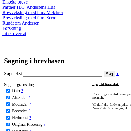
Enkelte breve
Partner H.C. Andersens Hus
Brevveksling med fam. Melchior
Brevveksling med fam. Serre
Rundt om Andersen
Forskning
Titler oversat
Søgning i brevbasen
Søgetekst
?
Søge-afgrænsning:
Hjælp til
Brevtekst
:
Dato
?
Der er ingen restriktioner p
Afsender
?
normalt.
Modtager
?
Vil du f.eks. finde en tekst,
Naar dette Brev
indgår, skal
Brevtekst
?
Herkomst
?
Original Placering
?
Metatekst
?