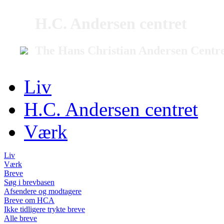
H.C. Andersen centret
The Hans Christian Andersen Centr
Liv
H.C. Andersen centret
Værk
Liv
Værk
Breve
Søg i brevbasen
Afsendere og modtagere
Breve om HCA
Ikke tidligere trykte breve
Alle breve