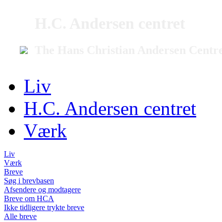
H.C. Andersen centret
The Hans Christian Andersen Centr
Liv
H.C. Andersen centret
Værk
Liv
Værk
Breve
Søg i brevbasen
Afsendere og modtagere
Breve om HCA
Ikke tidligere trykte breve
Alle breve