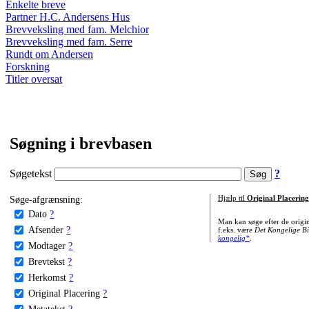
Enkelte breve
Partner H.C. Andersens Hus
Brevveksling med fam. Melchior
Brevveksling med fam. Serre
Rundt om Andersen
Forskning
Titler oversat
Søgning i brevbasen
Søgetekst
?
Søge-afgrænsning:
Hjælp til
Original Placering
Dato
?
Man kan søge efter de origi
Afsender
?
f.eks. være
Det Kongelige Bi
kongelig*
.
Modtager
?
Brevtekst
?
Herkomst
?
Original Placering
?
Metatekst
?