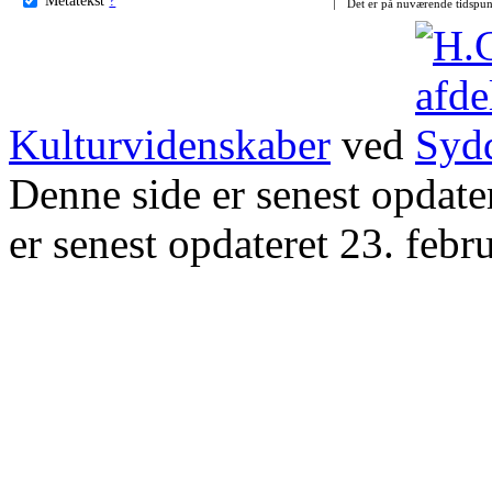
Det er på nuværende tidspun
Kulturvidenskaber
ved
Denne side er senest opdat
er senest opdateret 23. febr