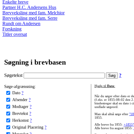
Enkelte breve
Partner H.C. Andersens Hus
Brevveksling med fam. Melchior
Brevveksling med fam. Serre
Rundt om Andersen
Forskning
Titler oversat
Søgning i brevbasen
Søgetekst
?
Søge-afgrænsning:
Hjælp til
Dato
:
Dato
?
Når du søger efter dato er
Afsender
?
(f.eks. er 1855-08-02 den 2
bindestreger skal en dato i c
Modtager
?
undlade søgeord.
Brevtekst
?
Man skal altså søge efter
"18
1855.
Herkomst
?
Alle breve fra 1855:
+1855
Original Placering
?
Alle breve fra august 1855:
Metatekst
?