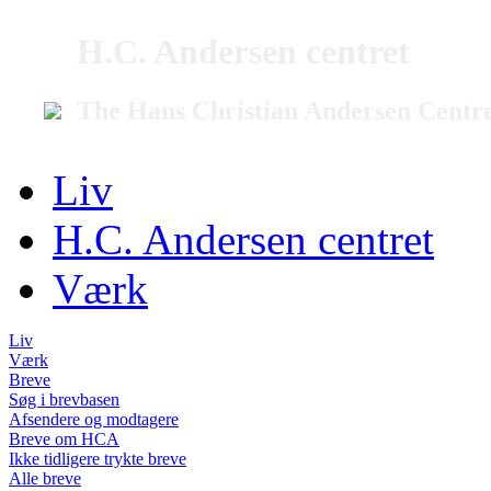
H.C. Andersen centret
The Hans Christian Andersen Centr
Liv
H.C. Andersen centret
Værk
Liv
Værk
Breve
Søg i brevbasen
Afsendere og modtagere
Breve om HCA
Ikke tidligere trykte breve
Alle breve