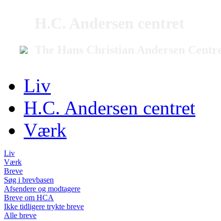
H.C. Andersen centret
The Hans Christian Andersen Centr
Liv
H.C. Andersen centret
Værk
Liv
Værk
Breve
Søg i brevbasen
Afsendere og modtagere
Breve om HCA
Ikke tidligere trykte breve
Alle breve