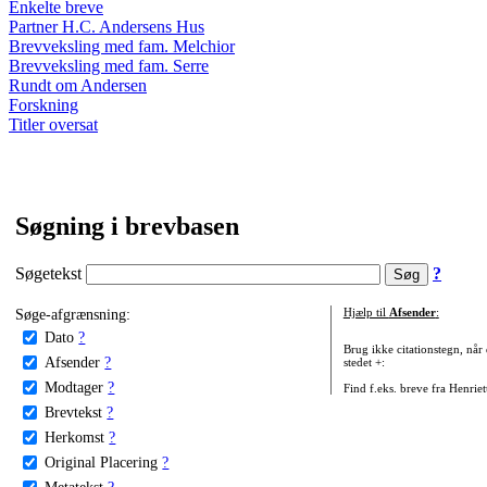
Enkelte breve
Partner H.C. Andersens Hus
Brevveksling med fam. Melchior
Brevveksling med fam. Serre
Rundt om Andersen
Forskning
Titler oversat
Søgning i brevbasen
Søgetekst
?
Søge-afgrænsning:
Hjælp til
Afsender
:
Dato
?
Brug ikke citationstegn, når
Afsender
?
stedet +:
Modtager
?
Find f.eks. breve fra Henrie
Brevtekst
?
Herkomst
?
Original Placering
?
Metatekst
?