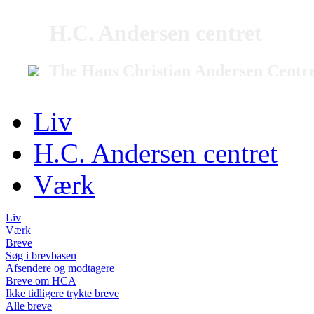
H.C. Andersen centret
The Hans Christian Andersen Centr
Liv
H.C. Andersen centret
Værk
Liv
Værk
Breve
Søg i brevbasen
Afsendere og modtagere
Breve om HCA
Ikke tidligere trykte breve
Alle breve