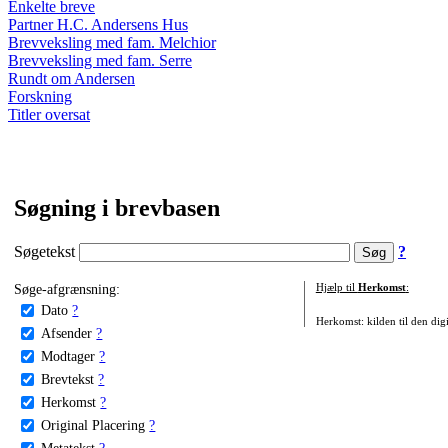
Enkelte breve
Partner H.C. Andersens Hus
Brevveksling med fam. Melchior
Brevveksling med fam. Serre
Rundt om Andersen
Forskning
Titler oversat
Søgning i brevbasen
Søgetekst
?
Søge-afgrænsning:
Hjælp til
Herkomst
:
Dato
?
Herkomst: kilden til den digi
Afsender
?
Modtager
?
Brevtekst
?
Herkomst
?
Original Placering
?
Metatekst
?