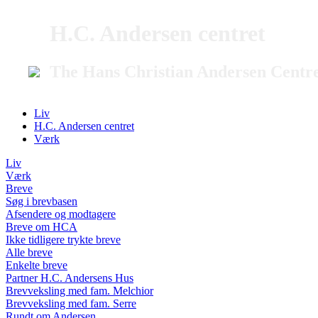
H.C. Andersen centret
The Hans Christian Andersen Centr
Liv
H.C. Andersen centret
Værk
Liv
Værk
Breve
Søg i brevbasen
Afsendere og modtagere
Breve om HCA
Ikke tidligere trykte breve
Alle breve
Enkelte breve
Partner H.C. Andersens Hus
Brevveksling med fam. Melchior
Brevveksling med fam. Serre
Rundt om Andersen