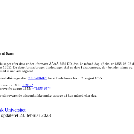
p til
Dato
:
du søger efter dato er det i formatet ÅÅÅÅ-MM-DD, dvs. år-måned-dag. (f.eks. er 1855-08-02 d
st 1855). Da dette format bruger bindestreger skal en dato i citationstegn, da - betyder minus og
s til at undlade søgeord.
skal altså søge efter
"1855-08-02"
for at finde breve fra d. 2. august 1855.
 breve fra 1855:
+1855*
 breve fra august 1855:
+"1855-08"*
er på nuværende tidspunkt ikke muligt at søge på kun måned eller dag.
 opdateret 23. februar 2023