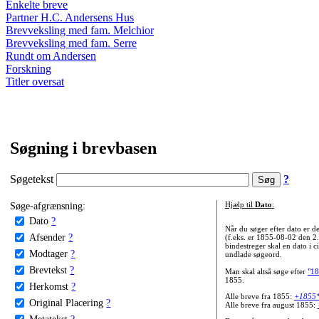
Enkelte breve
Partner H.C. Andersens Hus
Brevveksling med fam. Melchior
Brevveksling med fam. Serre
Rundt om Andersen
Forskning
Titler oversat
Søgning i brevbasen
Søgetekst
?
Søge-afgrænsning:
Hjælp til
Dato
:
Dato
?
Når du søger efter dato er
Afsender
?
(f.eks. er 1855-08-02 den 2
bindestreger skal en dato i c
Modtager
?
undlade søgeord.
Brevtekst
?
Man skal altså søge efter
"18
1855.
Herkomst
?
Alle breve fra 1855:
+1855
Original Placering
?
Alle breve fra august 1855:
Metatekst
?