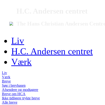
H.C. Andersen centret
The Hans Christian Andersen Centr
Liv
H.C. Andersen centret
Værk
Liv
Værk
Breve
Søg i brevbasen
Afsendere og modtagere
Breve om HCA
Ikke tidligere trykte breve
Alle breve