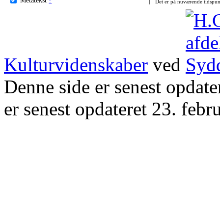
Det er på nuværende tidspun
Kulturvidenskaber
ved
Denne side er senest opdat
er senest opdateret 23. febr