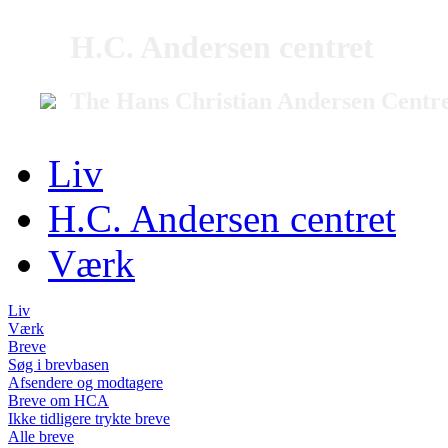
H.C. Andersen centret
The Hans Christian Andersen Centr
Liv
H.C. Andersen centret
Værk
Liv
Værk
Breve
Søg i brevbasen
Afsendere og modtagere
Breve om HCA
Ikke tidligere trykte breve
Alle breve