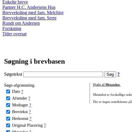
Enkelte breve
Partner H.C. Andersens Hus
Brevveksling med fam. Melchior
Brevveksling med fam. Serre
Rundt om Andersen
Forskning
Titler oversat
Søgning i brevbasen
Søgetekst
?
Søge-afgrænsning:
Hjælp til
Metatekst
:
Dato
?
Metatekst er forskellige reda
Afsender
?
Der er ingen restriktioner på
Modtager
?
Brevtekst
?
Herkomst
?
Original Placering
?
Metatekst
?