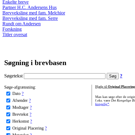
Enkelte breve
Partner H.C. Andersens Hus
Brevveksling med fam. Melchior
Brevveksling med fam. Serre
Rundt om Andersen
Forskning
Titler oversat
Søgning i brevbasen
Søgetekst
?
Søge-afgrænsning:
Hjælp til
Original Placering
Dato
?
Man kan søge efter de origi
Afsender
?
f.eks. være
Det Kongelige Bi
kongelig*
.
Modtager
?
Brevtekst
?
Herkomst
?
Original Placering
?
Metatekst
?