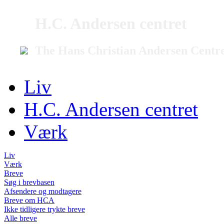
H.C. Andersen centret
The Hans Christian Andersen Centr
Liv
H.C. Andersen centret
Værk
Liv
Værk
Breve
Søg i brevbasen
Afsendere og modtagere
Breve om HCA
Ikke tidligere trykte breve
Alle breve