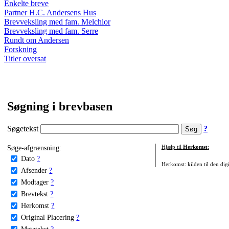
Enkelte breve
Partner H.C. Andersens Hus
Brevveksling med fam. Melchior
Brevveksling med fam. Serre
Rundt om Andersen
Forskning
Titler oversat
Søgning i brevbasen
Søgetekst
?
Søge-afgrænsning:
Hjælp til
Herkomst
:
Dato
?
Herkomst: kilden til den digi
Afsender
?
Modtager
?
Brevtekst
?
Herkomst
?
Original Placering
?
Metatekst
?