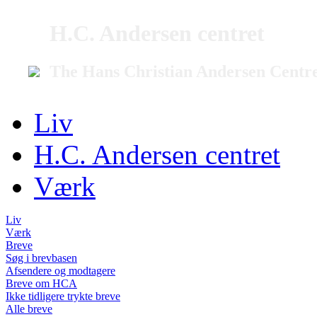
H.C. Andersen centret
The Hans Christian Andersen Centr
Liv
H.C. Andersen centret
Værk
Liv
Værk
Breve
Søg i brevbasen
Afsendere og modtagere
Breve om HCA
Ikke tidligere trykte breve
Alle breve