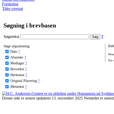
Forskning
Titler oversat
Søgning i brevbasen
Søgetekst
?
Søge-afgrænsning:
Hjæl
Dato
?
Metat
Afsender
?
Der e
Modtager
?
Brevtekst
?
Herkomst
?
Original Placering
?
Metatekst
?
Denne side er senest opdateret 13. november 2025 Netstedet er senest