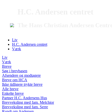
H.C. Andersen centret
The Hans Christian Andersen Centr
Liv
H.C. Andersen centret
Værk
Liv
Værk
Breve
Søg i brevbasen
Afsendere og modtagere
Breve om HCA
Ikke tidligere trykte breve
Alle breve
Enkelte breve
Partner H.C. Andersens Hus
Brevveksling med fam. Melchior
Brevveksling med fam. Serre
Rundt om Andersen