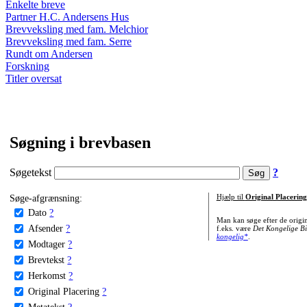
Enkelte breve
Partner H.C. Andersens Hus
Brevveksling med fam. Melchior
Brevveksling med fam. Serre
Rundt om Andersen
Forskning
Titler oversat
Søgning i brevbasen
Søgetekst
?
Søge-afgrænsning:
Hjælp til
Original Placering
Dato
?
Man kan søge efter de origi
Afsender
?
f.eks. være
Det Kongelige Bi
kongelig*
.
Modtager
?
Brevtekst
?
Herkomst
?
Original Placering
?
Metatekst
?