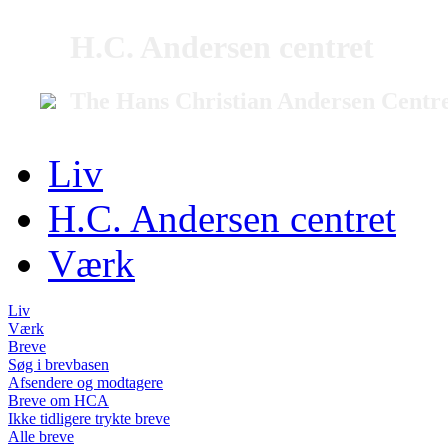
H.C. Andersen centret
The Hans Christian Andersen Centr
Liv
H.C. Andersen centret
Værk
Liv
Værk
Breve
Søg i brevbasen
Afsendere og modtagere
Breve om HCA
Ikke tidligere trykte breve
Alle breve