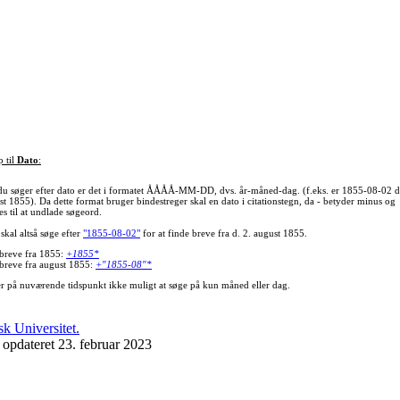
p til
Dato
:
du søger efter dato er det i formatet ÅÅÅÅ-MM-DD, dvs. år-måned-dag. (f.eks. er 1855-08-02 d
st 1855). Da dette format bruger bindestreger skal en dato i citationstegn, da - betyder minus og
s til at undlade søgeord.
skal altså søge efter
"1855-08-02"
for at finde breve fra d. 2. august 1855.
 breve fra 1855:
+1855*
 breve fra august 1855:
+"1855-08"*
er på nuværende tidspunkt ikke muligt at søge på kun måned eller dag.
 opdateret 23. februar 2023