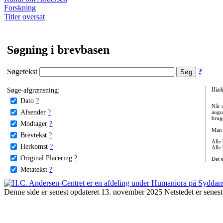
Forskning
Titler oversat
Søgning i brevbasen
Søgetekst
?
Søge-afgrænsning:
Hjæl
Dato
?
Når 
Afsender
?
augu
bruge
Modtager
?
Man 
Brevtekst
?
Alle
Herkomst
?
Alle
Original Placering
?
Det 
Metatekst
?
Denne side er senest opdateret 13. november 2025 Netstedet er senest