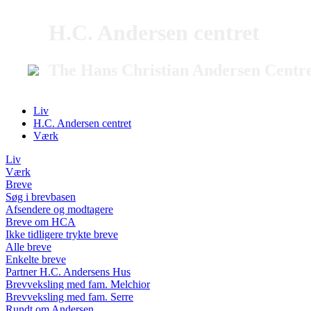
H.C. Andersen centret
The Hans Christian Andersen Centr
Liv
H.C. Andersen centret
Værk
Liv
Værk
Breve
Søg i brevbasen
Afsendere og modtagere
Breve om HCA
Ikke tidligere trykte breve
Alle breve
Enkelte breve
Partner H.C. Andersens Hus
Brevveksling med fam. Melchior
Brevveksling med fam. Serre
Rundt om Andersen