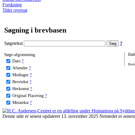
Forskning
Titler oversat
Søgning i brevbasen
Søgetekst
?
Søge-afgrænsning:
Hjæl
Dato
?
Herko
Afsender
?
Modtager
?
Brevtekst
?
Herkomst
?
Original Placering
?
Metatekst
?
Denne side er senest opdateret 13. november 2025 Netstedet er senest