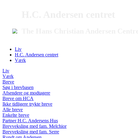
H.C. Andersen centret
The Hans Christian Andersen Centr
Liv
H.C. Andersen centret
Værk
Liv
Værk
Breve
Søg i brevbasen
Afsendere og modtagere
Breve om HCA
Ikke tidligere trykte breve
Alle breve
Enkelte breve
Partner H.C. Andersens Hus
Brevveksling med fam. Melchior
Brevveksling med fam. Serre
Rundt om Andersen