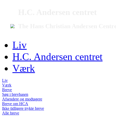
H.C. Andersen centret
The Hans Christian Andersen Centr
Liv
H.C. Andersen centret
Værk
Liv
Værk
Breve
Søg i brevbasen
Afsendere og modtagere
Breve om HCA
Ikke tidligere trykte breve
Alle breve