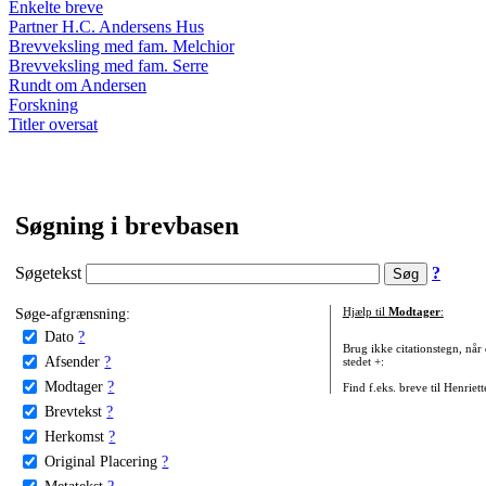
Enkelte breve
Partner H.C. Andersens Hus
Brevveksling med fam. Melchior
Brevveksling med fam. Serre
Rundt om Andersen
Forskning
Titler oversat
Søgning i brevbasen
Søgetekst
?
Søge-afgrænsning:
Hjælp til
Modtager
:
Dato
?
Brug ikke citationstegn, når
Afsender
?
stedet +:
Modtager
?
Find f.eks. breve til Henriet
Brevtekst
?
Herkomst
?
Original Placering
?
Metatekst
?