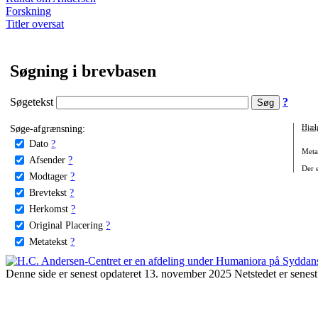
Forskning
Titler oversat
Søgning i brevbasen
Søgetekst
?
Søge-afgrænsning:
Hjæl
Dato
?
Metat
Afsender
?
Der e
Modtager
?
Brevtekst
?
Herkomst
?
Original Placering
?
Metatekst
?
Denne side er senest opdateret 13. november 2025 Netstedet er senest