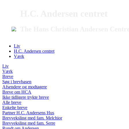
H.C. Andersen centret
The Hans Christian Andersen Centr
Liv
H.C. Andersen centret
Værk
Liv
Værk
Breve
Søg i brevbasen
Afsendere og modtagere
Breve om HCA
Ikke tidligere trykte breve
Alle breve
Enkelte breve
Partner H.C. Andersens Hus
Brevveksling med fam. Melchior
Brevveksling med fam. Serre
Rundt om Andersen