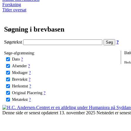
Forskning
Titler oversat
Søgning i brevbasen
Søgetekst
?
Søge-afgrænsning:
Hjæl
Dato
?
Herko
Afsender
?
Modtager
?
Brevtekst
?
Herkomst
?
Original Placering
?
Metatekst
?
Denne side er senest opdateret 13. november 2025 Netstedet er senest