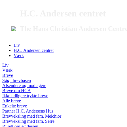
H.C. Andersen centret
The Hans Christian Andersen Centr
Liv
H.C. Andersen centret
Værk
Liv
Værk
Breve
Søg i brevbasen
Afsendere og modtagere
Breve om HCA
Ikke tidligere trykte breve
Alle breve
Enkelte breve
Partner H.C. Andersens Hus
Brevveksling med fam. Melchior
Brevveksling med fam. Serre
Rundt om Andersen