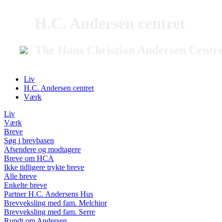
H.C. Andersen centret
The Hans Christian Andersen Centr
Liv
H.C. Andersen centret
Værk
Liv
Værk
Breve
Søg i brevbasen
Afsendere og modtagere
Breve om HCA
Ikke tidligere trykte breve
Alle breve
Enkelte breve
Partner H.C. Andersens Hus
Brevveksling med fam. Melchior
Brevveksling med fam. Serre
Rundt om Andersen