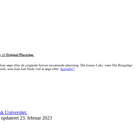
p til
Original Placering
:
kan søge efter de originale breves nuværende placering. Det kunne f.eks. være
Det Kongelige
otek
, som man kan finde ved at søge efter:
kongelig*
.
 opdateret 23. februar 2023