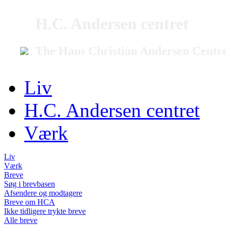
H.C. Andersen centret
The Hans Christian Andersen Centr
Liv
H.C. Andersen centret
Værk
Liv
Værk
Breve
Søg i brevbasen
Afsendere og modtagere
Breve om HCA
Ikke tidligere trykte breve
Alle breve