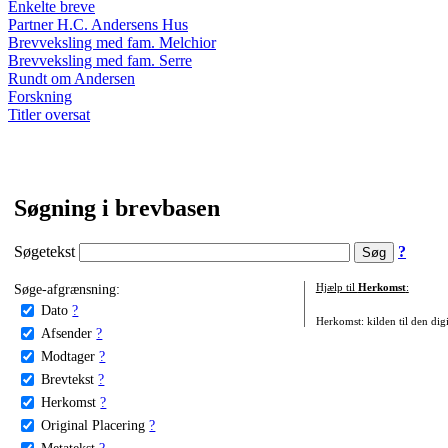
Enkelte breve
Partner H.C. Andersens Hus
Brevveksling med fam. Melchior
Brevveksling med fam. Serre
Rundt om Andersen
Forskning
Titler oversat
Søgning i brevbasen
Søgetekst
?
Søge-afgrænsning:
Hjælp til
Herkomst
:
Dato
?
Herkomst: kilden til den digi
Afsender
?
Modtager
?
Brevtekst
?
Herkomst
?
Original Placering
?
Metatekst
?