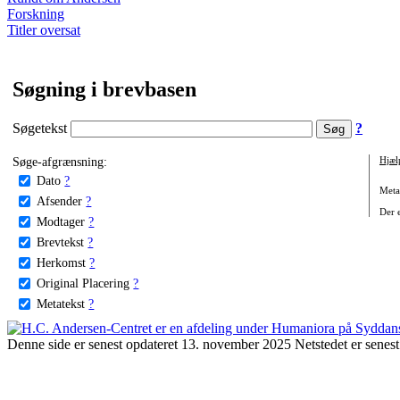
Forskning
Titler oversat
Søgning i brevbasen
Søgetekst
?
Søge-afgrænsning:
Hjæl
Dato
?
Metat
Afsender
?
Der e
Modtager
?
Brevtekst
?
Herkomst
?
Original Placering
?
Metatekst
?
Denne side er senest opdateret 13. november 2025 Netstedet er senest