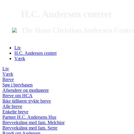
H.C. Andersen centret
The Hans Christian Andersen Centr
Liv
H.C. Andersen centret
Værk
Liv
Værk
Breve
Søg i brevbasen
Afsendere og modtagere
Breve om HCA
Ikke tidligere trykte breve
Alle breve
Enkelte breve
Partner H.C. Andersens Hus
Brevveksling med fam. Melchior
Brevveksling med fam. Serre
Rundt om Andersen