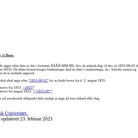
p til
Dato
:
du søger efter dato er det i formatet ÅÅÅÅ-MM-DD, dvs. år-måned-dag. (f.eks. er 1855-08-02 d
st 1855). Da dette format bruger bindestreger skal en dato i citationstegn, da - betyder minus og
s til at undlade søgeord.
skal altså søge efter
"1855-08-02"
for at finde breve fra d. 2. august 1855.
 breve fra 1855:
+1855*
 breve fra august 1855:
+"1855-08"*
er på nuværende tidspunkt ikke muligt at søge på kun måned eller dag.
 opdateret 23. februar 2023