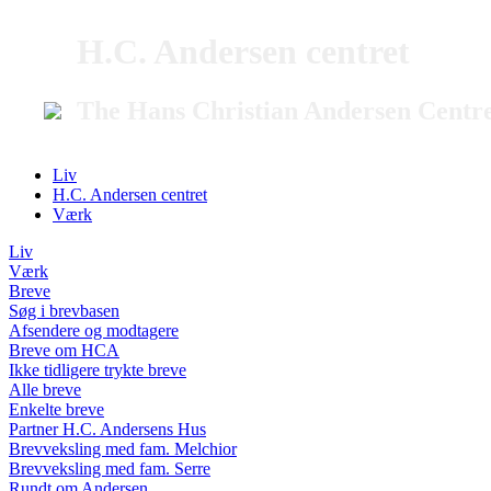
H.C. Andersen centret
The Hans Christian Andersen Centr
Liv
H.C. Andersen centret
Værk
Liv
Værk
Breve
Søg i brevbasen
Afsendere og modtagere
Breve om HCA
Ikke tidligere trykte breve
Alle breve
Enkelte breve
Partner H.C. Andersens Hus
Brevveksling med fam. Melchior
Brevveksling med fam. Serre
Rundt om Andersen