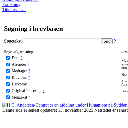
Forskning
Titler oversat
Søgning i brevbasen
Søgetekst
?
Søge-afgrænsning:
Hjæl
Dato
?
Når 
Afsender
?
augu
bruge
Modtager
?
Man 
Brevtekst
?
Alle
Herkomst
?
Alle
Original Placering
?
Det 
Metatekst
?
Denne side er senest opdateret 13. november 2025 Netstedet er senest