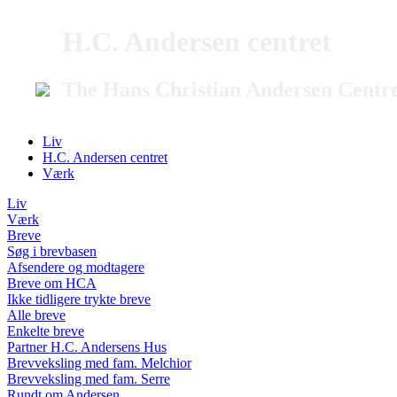
H.C. Andersen centret
The Hans Christian Andersen Centr
Liv
H.C. Andersen centret
Værk
Liv
Værk
Breve
Søg i brevbasen
Afsendere og modtagere
Breve om HCA
Ikke tidligere trykte breve
Alle breve
Enkelte breve
Partner H.C. Andersens Hus
Brevveksling med fam. Melchior
Brevveksling med fam. Serre
Rundt om Andersen