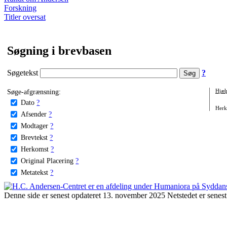
Forskning
Titler oversat
Søgning i brevbasen
Søgetekst
?
Søge-afgrænsning:
Hjæl
Dato
?
Herko
Afsender
?
Modtager
?
Brevtekst
?
Herkomst
?
Original Placering
?
Metatekst
?
Denne side er senest opdateret 13. november 2025 Netstedet er senest