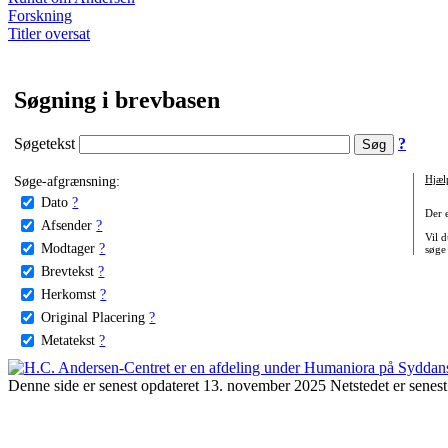
Forskning
Titler oversat
Søgning i brevbasen
Søgetekst
?
Søge-afgrænsning:
Hjæl
Dato
?
Der 
Afsender
?
Vil d
Modtager
?
søge
Brevtekst
?
Herkomst
?
Original Placering
?
Metatekst
?
Denne side er senest opdateret 13. november 2025 Netstedet er senest