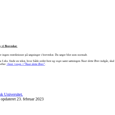
p til
Brevtekst
:
er ingen restriktioner på søgninger i brevtekst. Du søger blot som normalt.
u f.eks. finde en tekst, hvor både ordet
hest
og
vogn
samt sætningen
Naar dette Brev
indgår, skal
 efter
+hest +vogn +"Naar dette Brev"
.
 opdateret 23. februar 2023