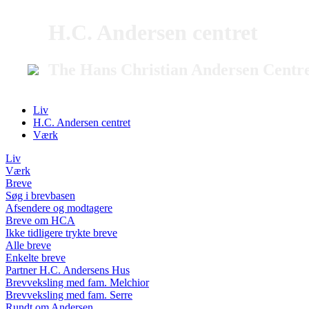
H.C. Andersen centret
The Hans Christian Andersen Centr
Liv
H.C. Andersen centret
Værk
Liv
Værk
Breve
Søg i brevbasen
Afsendere og modtagere
Breve om HCA
Ikke tidligere trykte breve
Alle breve
Enkelte breve
Partner H.C. Andersens Hus
Brevveksling med fam. Melchior
Brevveksling med fam. Serre
Rundt om Andersen