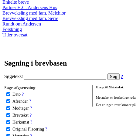
Enkelte breve
Partner H.C. Andersens Hus
Brevveksling med fam. Melchior
Brevveksling med fam. Serre
Rundt om Andersen
Forskning
Titler oversat
Søgning i brevbasen
Søgetekst
?
Søge-afgrænsning:
Hjælp til
Metatekst
:
Dato
?
Metatekst er forskellige reda
Afsender
?
Der er ingen restriktioner på
Modtager
?
Brevtekst
?
Herkomst
?
Original Placering
?
Metatekst
?