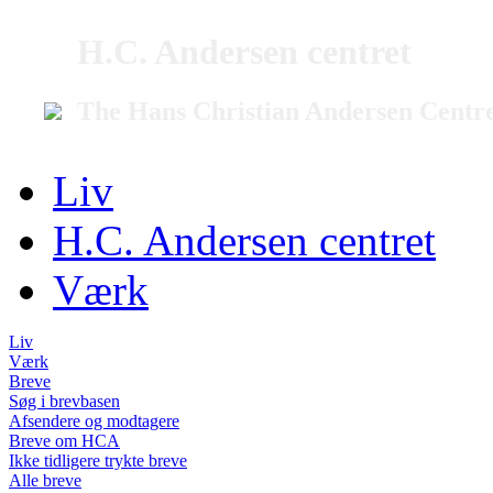
H.C. Andersen centret
The Hans Christian Andersen Centr
Liv
H.C. Andersen centret
Værk
Liv
Værk
Breve
Søg i brevbasen
Afsendere og modtagere
Breve om HCA
Ikke tidligere trykte breve
Alle breve