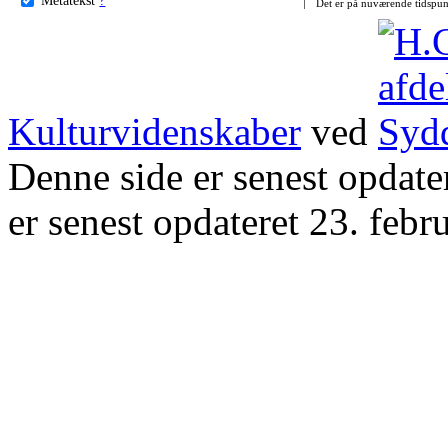
Det er på nuværende tidspun
Kulturvidenskaber
ved
Denne side er senest opdat
er senest opdateret 23. febr