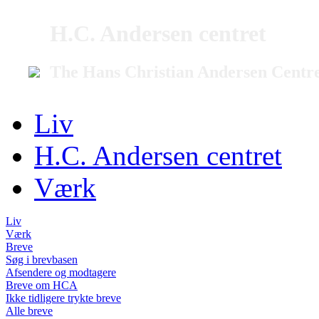
H.C. Andersen centret
The Hans Christian Andersen Centr
Liv
H.C. Andersen centret
Værk
Liv
Værk
Breve
Søg i brevbasen
Afsendere og modtagere
Breve om HCA
Ikke tidligere trykte breve
Alle breve