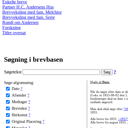
Enkelte breve
Partner H.C. Andersens Hus
Brevveksling med fam. Melchior
Brevveksling med fam. Serre
Rundt om Andersen
Forskning
Titler oversat
Søgning i brevbasen
Søgetekst
?
Søge-afgrænsning:
Hjælp til
Dato
:
Dato
?
Når du søger efter dato er
Afsender
?
(f.eks. er 1855-08-02 den 2
bindestreger skal en dato i c
Modtager
?
undlade søgeord.
Brevtekst
?
Man skal altså søge efter
"18
1855.
Herkomst
?
Alle breve fra 1855:
+1855
Original Placering
?
Alle breve fra august 1855:
Metatekst
?