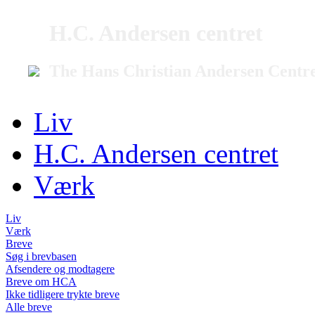
H.C. Andersen centret
The Hans Christian Andersen Centr
Liv
H.C. Andersen centret
Værk
Liv
Værk
Breve
Søg i brevbasen
Afsendere og modtagere
Breve om HCA
Ikke tidligere trykte breve
Alle breve