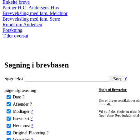
Enkelte breve
Partner H.C. Andersens Hus
Brevveksling med fam. Melchior
Brevveksling med fam. Serre
Rundt om Andersen
Forskning
Titler oversat
Søgning i brevbasen
Søgetekst
?
Søge-afgrænsning:
Hjælp til
Brevtekst
:
Dato
?
Der er ingen restriktioner p
Afsender
?
normalt.
Modtager
?
Vil du f.eks. finde en tekst,
Naar dette Brev
indgår, skal
Brevtekst
?
Herkomst
?
Original Placering
?
Metatekst
?