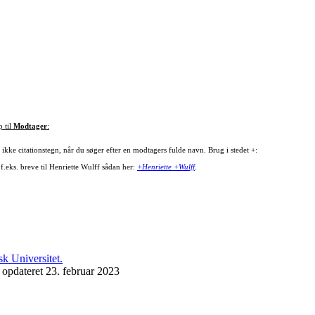
p til
Modtager
:
ikke citationstegn, når du søger efter en modtagers fulde navn. Brug i stedet +:
f.eks. breve til Henriette Wulff sådan her:
+Henriette +Wulff
.
 opdateret 23. februar 2023