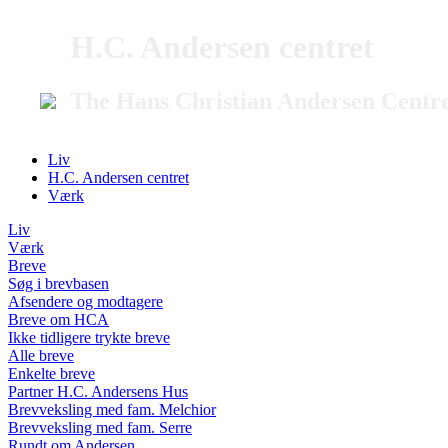
H.C. Andersen centret
The Hans Christian Andersen Centr
Liv
H.C. Andersen centret
Værk
Liv
Værk
Breve
Søg i brevbasen
Afsendere og modtagere
Breve om HCA
Ikke tidligere trykte breve
Alle breve
Enkelte breve
Partner H.C. Andersens Hus
Brevveksling med fam. Melchior
Brevveksling med fam. Serre
Rundt om Andersen