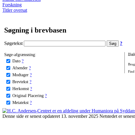
Forskning
Titler oversat
Søgning i brevbasen
Søgetekst
?
Søge-afgrænsning:
Hjæl
Dato
?
Brug 
Afsender
?
Find 
Modtager
?
Brevtekst
?
Herkomst
?
Original Placering
?
Metatekst
?
Denne side er senest opdateret 13. november 2025 Netstedet er senest