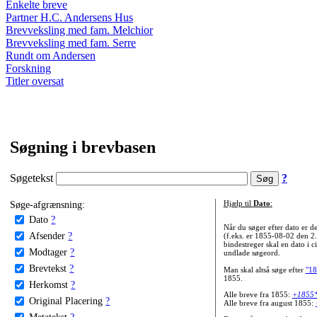
Enkelte breve
Partner H.C. Andersens Hus
Brevveksling med fam. Melchior
Brevveksling med fam. Serre
Rundt om Andersen
Forskning
Titler oversat
Søgning i brevbasen
Søgetekst
?
Søge-afgrænsning:
Hjælp til
Dato
:
Dato
?
Når du søger efter dato er
Afsender
?
(f.eks. er 1855-08-02 den 2
bindestreger skal en dato i c
Modtager
?
undlade søgeord.
Brevtekst
?
Man skal altså søge efter
"18
1855.
Herkomst
?
Alle breve fra 1855:
+1855
Original Placering
?
Alle breve fra august 1855:
Metatekst
?