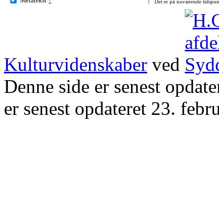
Det er på nuværende tidspun
Kulturvidenskaber
ved
Denne side er senest opdat
er senest opdateret 23. febr