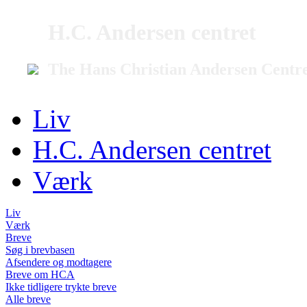
H.C. Andersen centret
The Hans Christian Andersen Centr
Liv
H.C. Andersen centret
Værk
Liv
Værk
Breve
Søg i brevbasen
Afsendere og modtagere
Breve om HCA
Ikke tidligere trykte breve
Alle breve