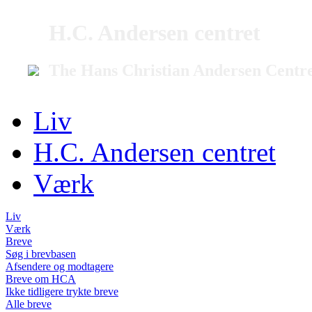
H.C. Andersen centret
The Hans Christian Andersen Centr
Liv
H.C. Andersen centret
Værk
Liv
Værk
Breve
Søg i brevbasen
Afsendere og modtagere
Breve om HCA
Ikke tidligere trykte breve
Alle breve