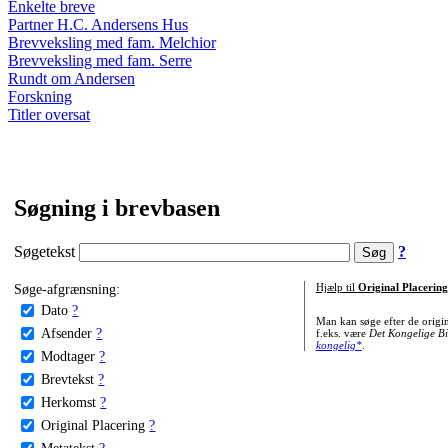
Enkelte breve
Partner H.C. Andersens Hus
Brevveksling med fam. Melchior
Brevveksling med fam. Serre
Rundt om Andersen
Forskning
Titler oversat
Søgning i brevbasen
Søgetekst
?
Søge-afgrænsning:
Hjælp til
Original Placering
Dato
?
Man kan søge efter de origi
Afsender
?
f.eks. være
Det Kongelige Bi
kongelig*
.
Modtager
?
Brevtekst
?
Herkomst
?
Original Placering
?
Metatekst
?