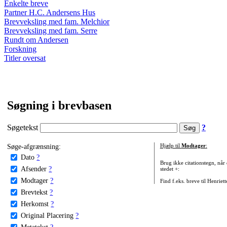
Enkelte breve
Partner H.C. Andersens Hus
Brevveksling med fam. Melchior
Brevveksling med fam. Serre
Rundt om Andersen
Forskning
Titler oversat
Søgning i brevbasen
Søgetekst
?
Søge-afgrænsning:
Hjælp til
Modtager
:
Dato
?
Brug ikke citationstegn, når
Afsender
?
stedet +:
Modtager
?
Find f.eks. breve til Henriet
Brevtekst
?
Herkomst
?
Original Placering
?
Metatekst
?