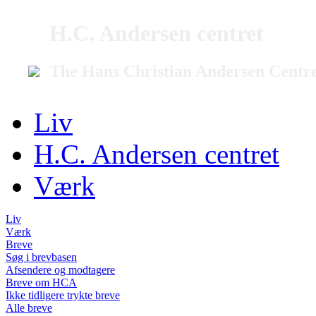
H.C. Andersen centret
The Hans Christian Andersen Centr
Liv
H.C. Andersen centret
Værk
Liv
Værk
Breve
Søg i brevbasen
Afsendere og modtagere
Breve om HCA
Ikke tidligere trykte breve
Alle breve