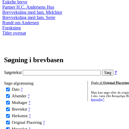
Enkelte breve
Partner H.C. Andersens Hus
Brevveksling med fam. Melchior
Brevveksling med fam. Serre
Rundt om Andersen
Forskning
Titler oversat
Søgning i brevbasen
Søgetekst
?
Søge-afgrænsning:
Hjælp til
Original Placering
Dato
?
Man kan søge efter de origi
Afsender
?
f.eks. være
Det Kongelige Bi
kongelig*
.
Modtager
?
Brevtekst
?
Herkomst
?
Original Placering
?
Metatekst
?