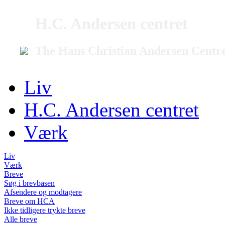
H.C. Andersen centret
The Hans Christian Andersen Centr
Liv
H.C. Andersen centret
Værk
Liv
Værk
Breve
Søg i brevbasen
Afsendere og modtagere
Breve om HCA
Ikke tidligere trykte breve
Alle breve