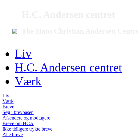
H.C. Andersen centret
The Hans Christian Andersen Centr
Liv
H.C. Andersen centret
Værk
Liv
Værk
Breve
Søg i brevbasen
Afsendere og modtagere
Breve om HCA
Ikke tidligere trykte breve
Alle breve