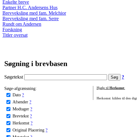
Enkelte breve
Partner H.C. Andersens Hus
Brevveksling med fam. Melchior
Brevveksling med fam. Serre
Rundt om Andersen
Forskning
Titler oversat
Søgning i brevbasen
Søgetekst
?
Søge-afgrænsning:
Hjælp til
Herkomst
:
Dato
?
Herkomst: kilden til den digi
Afsender
?
Modtager
?
Brevtekst
?
Herkomst
?
Original Placering
?
Metatekst
?