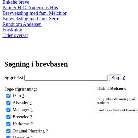
Enkelte breve
Partner H.C. Andersens Hus
Brevveksling med fam. Melchior
Brevveksling med fam. Serre
Rundt om Andersen
Forskning
Titler oversat
Søgning i brevbasen
Søgetekst
?
Søge-afgrænsning:
Hjælp til
Modtager
:
Dato
?
Brug ikke citationstegn, når
Afsender
?
stedet +:
Modtager
?
Find f.eks. breve til Henriet
Brevtekst
?
Herkomst
?
Original Placering
?
Metatekst
?