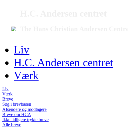
H.C. Andersen centret
The Hans Christian Andersen Centr
Liv
H.C. Andersen centret
Værk
Liv
Værk
Breve
Søg i brevbasen
Afsendere og modtagere
Breve om HCA
Ikke tidligere trykte breve
Alle breve