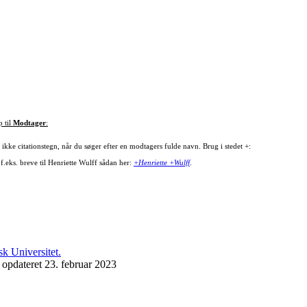
p til
Modtager
:
ikke citationstegn, når du søger efter en modtagers fulde navn. Brug i stedet +:
f.eks. breve til Henriette Wulff sådan her:
+Henriette +Wulff
.
 opdateret 23. februar 2023