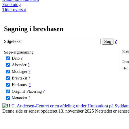
Forskning
Titler oversat
Søgning i brevbasen
Søgetekst
?
Søge-afgrænsning:
Hjæl
Dato
?
Brug 
Afsender
?
Find 
Modtager
?
Brevtekst
?
Herkomst
?
Original Placering
?
Metatekst
?
Denne side er senest opdateret 13. november 2025 Netstedet er senest