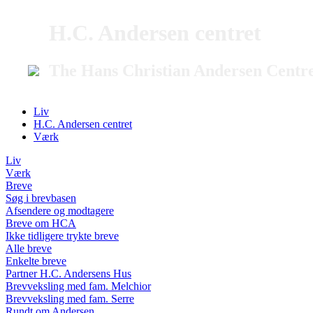
H.C. Andersen centret
The Hans Christian Andersen Centr
Liv
H.C. Andersen centret
Værk
Liv
Værk
Breve
Søg i brevbasen
Afsendere og modtagere
Breve om HCA
Ikke tidligere trykte breve
Alle breve
Enkelte breve
Partner H.C. Andersens Hus
Brevveksling med fam. Melchior
Brevveksling med fam. Serre
Rundt om Andersen