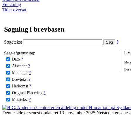
Forskning
Titler oversat
Søgning i brevbasen
Søgetekst
?
Søge-afgrænsning:
Hjæl
Dato
?
Metat
Afsender
?
Der e
Modtager
?
Brevtekst
?
Herkomst
?
Original Placering
?
Metatekst
?
Denne side er senest opdateret 13. november 2025 Netstedet er senest