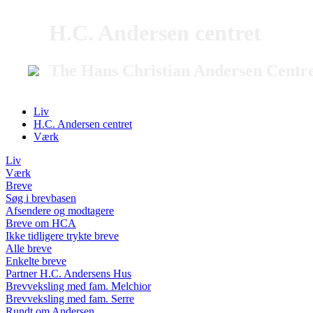
H.C. Andersen centret
The Hans Christian Andersen Centr
Liv
H.C. Andersen centret
Værk
Liv
Værk
Breve
Søg i brevbasen
Afsendere og modtagere
Breve om HCA
Ikke tidligere trykte breve
Alle breve
Enkelte breve
Partner H.C. Andersens Hus
Brevveksling med fam. Melchior
Brevveksling med fam. Serre
Rundt om Andersen