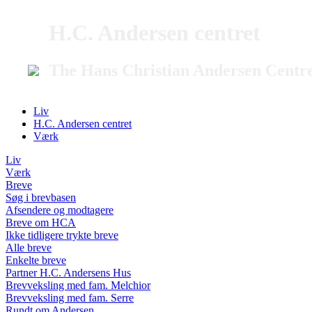
H.C. Andersen centret
The Hans Christian Andersen Centr
Liv
H.C. Andersen centret
Værk
Liv
Værk
Breve
Søg i brevbasen
Afsendere og modtagere
Breve om HCA
Ikke tidligere trykte breve
Alle breve
Enkelte breve
Partner H.C. Andersens Hus
Brevveksling med fam. Melchior
Brevveksling med fam. Serre
Rundt om Andersen