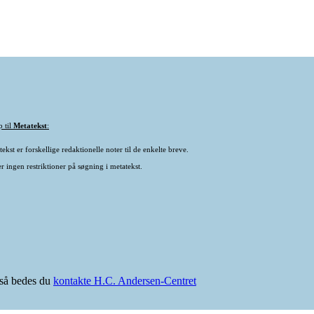
p til
Metatekst
:
ekst er forskellige redaktionelle noter til de enkelte breve.
r ingen restriktioner på søgning i metatekst.
e så bedes du
kontakte H.C. Andersen-Centret