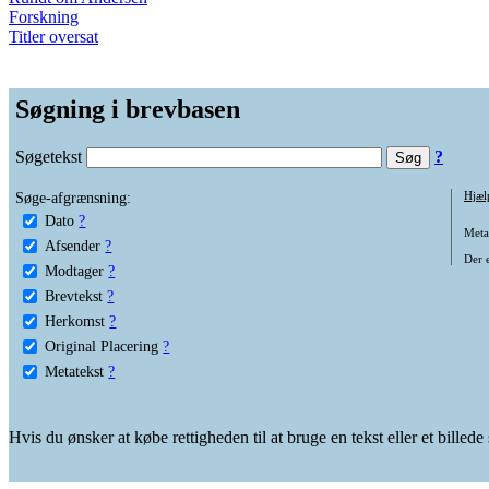
Forskning
Titler oversat
Søgning i brevbasen
Søgetekst
?
Søge-afgrænsning:
Hjæl
Dato
?
Metat
Afsender
?
Der e
Modtager
?
Brevtekst
?
Herkomst
?
Original Placering
?
Metatekst
?
Hvis du ønsker at købe rettigheden til at bruge en tekst eller et billed